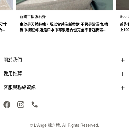
新聞主播張若妤
Bee L
尺寸
由於是天然純棉，所以會越洗越柔軟 不管是當浴巾.擦
首先
..
髮巾.餵奶巾還是口水巾都很適合也完全不會起棉絮...
上1
關於我們
愛用推薦
客服與聯絡資訊
© L'Ange 棉之境, All Rights Reserved.