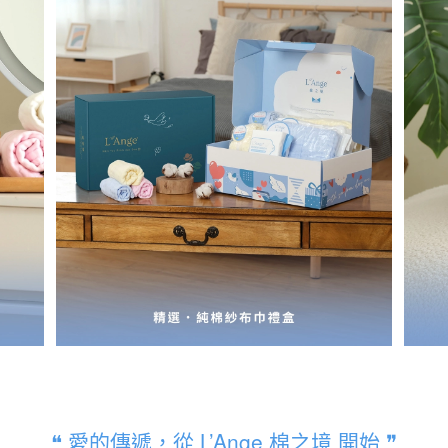
❝ 愛的傳遞，從 L’Ange 棉之境 開始 ❞