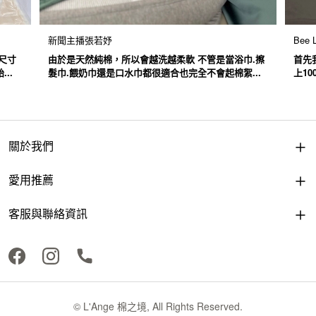
新聞主播張若妤
Bee L
尺寸
由於是天然純棉，所以會越洗越柔軟 不管是當浴巾.擦
首先
..
髮巾.餵奶巾還是口水巾都很適合也完全不會起棉絮...
上1
關於我們
愛用推薦
客服與聯絡資訊
© L'Ange 棉之境, All Rights Reserved.