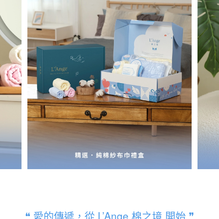
❝ 愛的傳遞，從 L’Ange 棉之境 開始 ❞