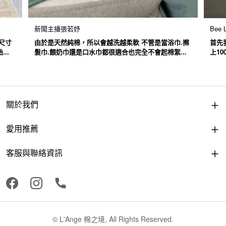
新聞主播張若妤
Bee L
尺寸
由於是天然純棉，所以會越洗越柔軟 不管是當浴巾.擦
首先
..
髮巾.餵奶巾還是口水巾都很適合也完全不會起棉絮...
上1
關於我們
愛用推薦
客服與聯絡資訊
© L'Ange 棉之境, All Rights Reserved.