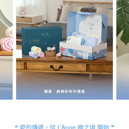
❝ 愛的傳遞，從 L’Ange 棉之境 開始 ❞