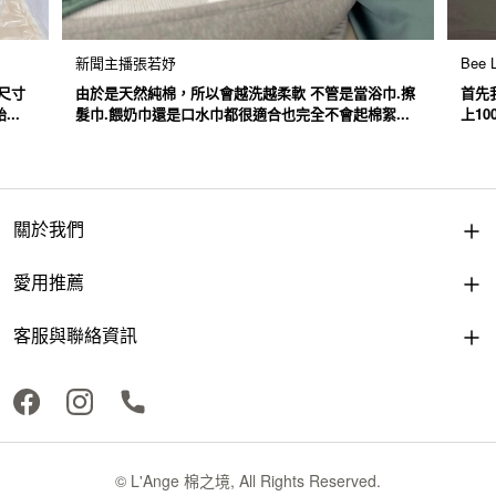
新聞主播張若妤
Bee L
尺寸
由於是天然純棉，所以會越洗越柔軟 不管是當浴巾.擦
首先
..
髮巾.餵奶巾還是口水巾都很適合也完全不會起棉絮...
上1
關於我們
愛用推薦
客服與聯絡資訊
© L'Ange 棉之境, All Rights Reserved.