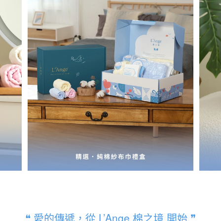
❝ 愛的傳遞，從 L’Ange 棉之境 開始 ❞